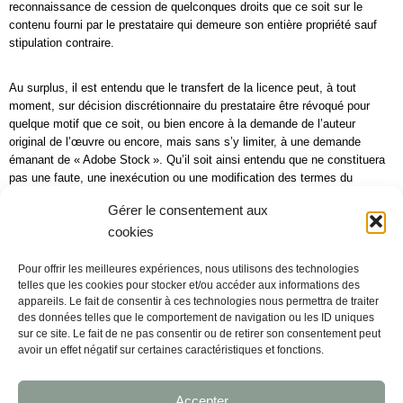
reconnaissance de cession de quelconques droits que ce soit sur le
contenu fourni par le prestataire qui demeure son entière propriété sauf
stipulation contraire.
Au surplus, il est entendu que le transfert de la licence peut, à tout
moment, sur décision discrétionnaire du prestataire être révoqué pour
quelque motif que ce soit, ou bien encore à la demande de l’auteur
original de l’œuvre ou encore, mais sans s’y limiter, à une demande
émanant de « Adobe Stock ». Qu’il soit ainsi entendu que ne constituera
pas une faute, une inexécution ou une modification des termes du
contrat, la cessation du transfert d’une licence profitant au client.
Gérer le consentement aux
cookies
Le prestataire fera alors ses meilleurs efforts pour fournir, au client, une
nouvelle licence ou bien encore, mais sans se limiter à ces options,
Pour offrir les meilleures expériences, nous utilisons des technologies
proposera au client une nouvelle création en remplacement de celle
telles que les cookies pour stocker et/ou accéder aux informations des
subissant un retrait de la licence précédemment transférée.
appareils. Le fait de consentir à ces technologies nous permettra de traiter
des données telles que le comportement de navigation ou les ID uniques
sur ce site. Le fait de ne pas consentir ou de retirer son consentement peut
avoir un effet négatif sur certaines caractéristiques et fonctions.
Le petit cabinet
Accepter